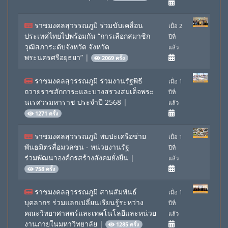
ราชมงคลสุวรรณภูมิ ร่วมขับเคลื่อน
เมื่อ 2
ประเทศไทยไปพร้อมกัน “การเลือกสมาชิก
ปีที่
วุฒิสภาระดับจังหวัด จังหวัด
แล้ว
พระนครศรีอยุธยา”
|
2069 ครั้ง
ราชมงคลสุวรรณภูมิ ร่วมงานรัฐพิธี
เมื่อ 1
ถวายราชสักการะและบวงสรวงสมเด็จพระ
ปีที่
นเรศวรมหาราช ประจำปี 2568
|
แล้ว
1271 ครั้ง
ราชมงคลสุวรรณภูมิ พบปะเครือข่าย
เมื่อ 1
พันธมิตรสื่อมวลชน - หน่วยงานรัฐ
ปีที่
ร่วมพัฒนาองค์กรสร้างสังคมยั่งยืน
|
แล้ว
758 ครั้ง
ราชมงคลสุวรรณภูมิ สานสัมพันธ์
เมื่อ 1
บุคลากร ร่วมแลกเปลี่ยนเรียนรู้ระหว่าง
ปีที่
คณะวิทยาศาสตร์และเทคโนโลยีและหน่วย
แล้ว
งานภายในมหาวิทยาลัย
|
1285 ครั้ง