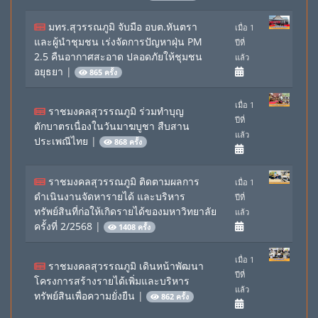
มทร.สุวรรณภูมิ จับมือ อบต.หันตรา
เมื่อ 1
และผู้นำชุมชน เร่งจัดการปัญหาฝุ่น PM
ปีที่
2.5 คืนอากาศสะอาด ปลอดภัยให้ชุมชน
แล้ว
อยุธยา
|
865 ครั้ง
เมื่อ 1
ราชมงคลสุวรรณภูมิ ร่วมทำบุญ
ปีที่
ตักบาตรเนื่องในวันมาฆบูชา สืบสาน
แล้ว
ประเพณีไทย
|
868 ครั้ง
ราชมงคลสุวรรณภูมิ ติดตามผลการ
เมื่อ 1
ดำเนินงานจัดหารายได้ และบริหาร
ปีที่
ทรัพย์สินที่ก่อให้เกิดรายได้ของมหาวิทยาลัย
แล้ว
ครั้งที่ 2/2568
|
1408 ครั้ง
เมื่อ 1
ราชมงคลสุวรรณภูมิ เดินหน้าพัฒนา
ปีที่
โครงการสร้างรายได้เพิ่มและบริหาร
แล้ว
ทรัพย์สินเพื่อความยั่งยืน
|
862 ครั้ง