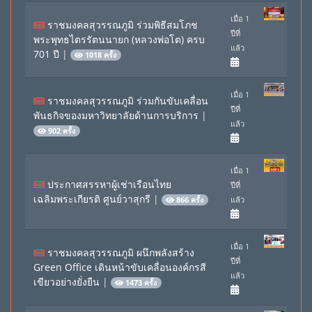
เมื่อ 1
ราชมงคลสุวรรณภูมิ ร่วมพิธีสมโภช
ปีที่
พระพุทธไตรรัตนนายก (หลวงพ่อโต) ครบ
แล้ว
701 ปี
|
1018 ครั้ง
เมื่อ 1
ราชมงคลสุวรรณภูมิ ร่วมกันขับเคลื่อน
ปีที่
พันธกิจของมหาวิทยาลัยด้านการบริการ
|
แล้ว
902 ครั้ง
เมื่อ 1
ประกาศสรรหาผู้เช่าเรือนไทย
ปีที่
เฉลิมพระเกียรติ ศูนย์วาสุกรี
|
แล้ว
866 ครั้ง
เมื่อ 1
ราชมงคลสุวรรณภูมิ ผนึกพลังสร้าง
ปีที่
Green Office เดินหน้าขับเคลื่อนองค์กรสี
แล้ว
เขียวอย่างยั่งยืน
|
1473 ครั้ง