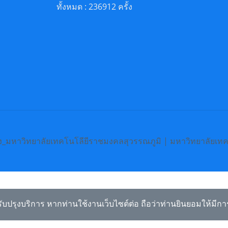
ทั้งหมด : 236912 ครั้ง
_มหาวิทยาลัยเทคโนโลียีราชมงคลสุวรรณภูมิ | มหาวิทยาลัยเท
ับปรุงบริการ หากท่านใช้งานเว็บไซต์ต่อ ถือว่าท่านยินยอมให้มีกา