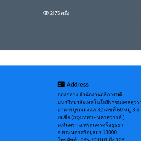
2175 ครั้ง
Address
กองกลาง สำนักงานอธิการบดี
มหาวิทยาลัยเทคโนโลยีราชมงคลสุวรร
อาคารบูรณมงคล 32 เลขที่ 60 หมู่ 3 ถ
เอเซีย (กรุงเทพฯ - นครสวรรค์ )
ต.หันตรา อ.พระนครศรีอยุธยา
จ.พระนครศรีอยุธยา 13000
โทรศัพท์ : 035-709101 ถึง 103